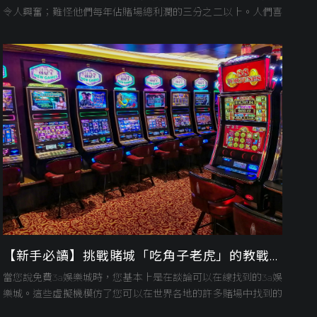
令人興奮；難怪他們每年佔賭場總利潤的三分之二以上。人們喜
歡自己玩的孤獨，3a娛樂城也不難使用。幾乎每個人都可以操作
3a娛樂城，他們不需要任何特殊技能或練習來學習玩。
【新手必讀】挑戰賭城「吃角子老虎」的教戰守
則
當您說免費3a娛樂城時，您基本上是在談論可以在線找到的3a娛
樂城。這些虛擬機模仿了您可以在世界各地的許多賭場中找到的
真實遊戲機，您可以盡情享受這些遊戲的樂趣，而無需您花錢購