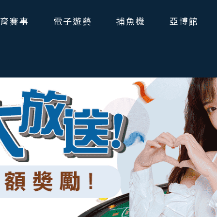
體育賽事
電子遊藝
捕魚機
亞博館