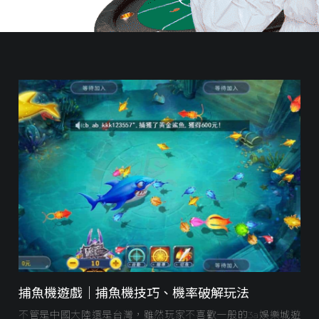
捕魚機遊戲｜捕魚機技巧、機率破解玩法
不管是中國大陸還是台灣，雖然玩家不喜歡一般的3a娛樂城遊