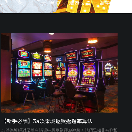
首頁
精選文章
電子遊藝
【新手必讀】3a娛樂城返獎返還率算法
3a娛樂城絕對是當今賭場中最受歡迎的遊戲。他們是如此有趣和