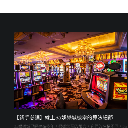
【新手必讀】線上3a娛樂城機率的算法細節
3a娛樂城已經存在多年。根據您玩的地方，它們的名稱不同，3a