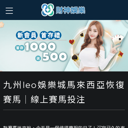
九州leo娛樂城馬來西亞恢復賽
馬｜線上賽馬投注
九州leo娛樂城馬來西亞恢復
賽馬｜線上賽馬投注