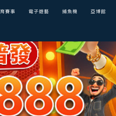
體育賽事
電子遊藝
捕魚機
亞博館