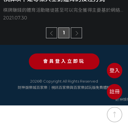
棋牌賺錢的體育活動賭徒甚至可以完全獲得主要基於網絡的
完全體育博彩提供的獎金。為了吸引新的投注者，體育博彩
2021.07.30
通常會提供硬幣獎金。這為您提供了額外的硬幣。他們實際
1
上可以帶來與利潤一樣多的利潤。
會員登入立即玩
登入
2026© Copyright All Rights Reserved
財神娛樂城百家樂｜視訊百家樂與百家樂試玩版免費體驗
註冊
財神娛