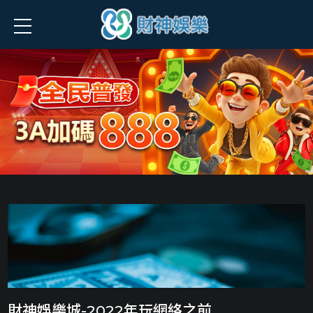
棋牌
財神娛樂城-2022年玩網絡之前