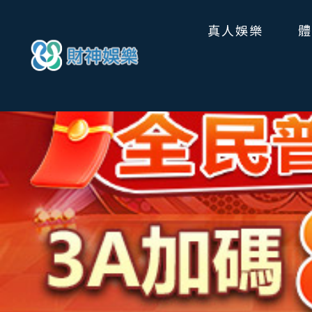
百家樂贏錢公式
真人娛樂