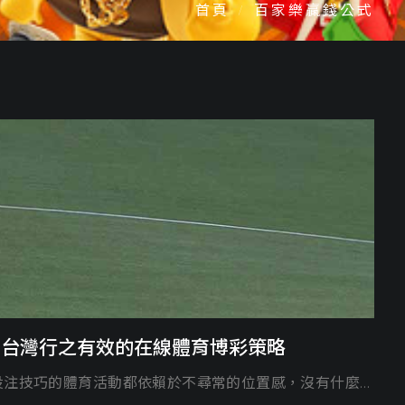
百家樂贏錢公式
首頁
是台灣行之有效的在線體育博彩策略
投注技巧的體育活動都依賴於不尋常的位置感，沒有什麼比