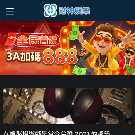
賭場遊戲
在線賭場遊戲是當今台灣 2021 的趨勢